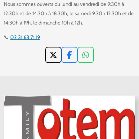
Nous sommes ouverts du lundi au vendredi de 9:30h à
12:30h et de 14:30h à 18:30h, le samedi 9:30h 12:30h et de
14:30h à 19h, le dimanche 10h à 12h.
📞
02 31 63 71 19
X
F
W
a
h
c
a
e
t
b
s
o
A
o
p
k
p