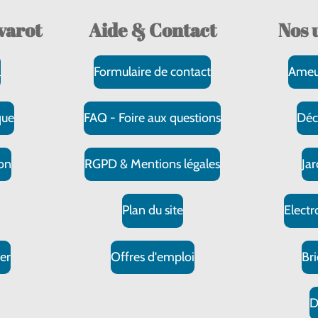
varot
Aide & Contact
Nos
l
Formulaire de contact
Ameu
que
FAQ - Foire aux questions
Déc
on
RGPD & Mentions légales
Ja
s
Plan du site
Elect
er
Offres d'emploi
Br
D