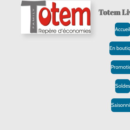
Totem Li
Accuei
En bouti
Promoti
Solde
Saisonni