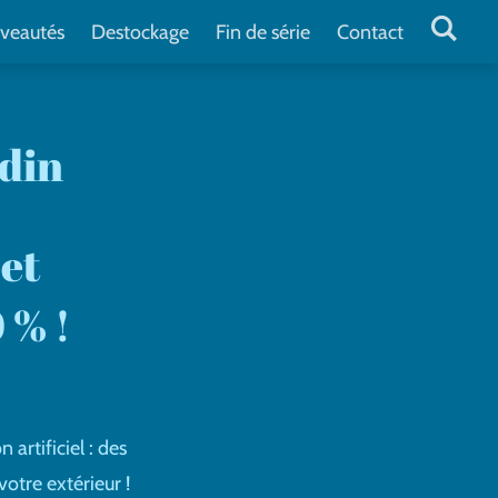
veautés
Destockage
Fin de série
Contact
rdin
 et
 % !
artificiel : des
otre extérieur !