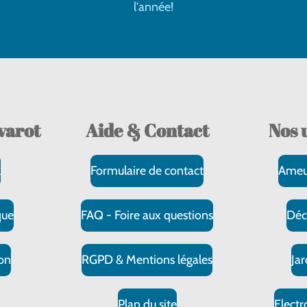
l'année!
varot
Aide & Contact
Nos
l
Formulaire de contact
Ameu
que
FAQ - Foire aux questions
Déc
on
RGPD & Mentions légales
Ja
s
Plan du site
Elect