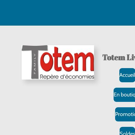
Totem Li
Accuei
En bouti
Promoti
Solde