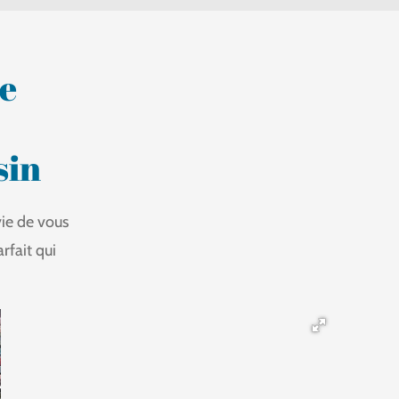
e
sin
ie de vous
rfait qui