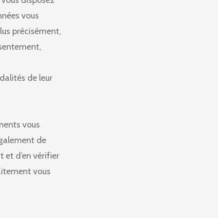
 vous disposez
onnées vous
lus précisément,
onsentement,
dalités de leur
ements vous
 également de
et d’en vérifier
raitement vous