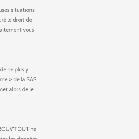
ses situations
ré le droit de
traitement vous
de ne plus y
itime » de la SAS
et alors de le
é TROUV'TOUT ne