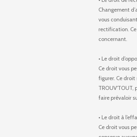
• Le droit de rect
Changement d’ad
vous conduisant 
rectification. C
concernant.
• Le droit d’oppo
Ce droit vous p
figurer. Ce droit
TROUV'TOUT, pou
faire prévaloir s
• Le droit à l’ef
Ce droit vous p