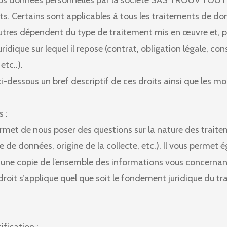
os données personnelles par la société SAS TROUV'TOUT
its. Certains sont applicables à tous les traitements de d
utres dépendent du type de traitement mis en œuvre et, p
idique sur lequel il repose (contrat, obligation légale, c
etc..).
i-dessous un bref descriptif de ces droits ainsi que les mo
s :
ermet de nous poser des questions sur la nature des trait
 de données, origine de la collecte, etc.). Il vous permet
ne copie de l’ensemble des informations vous concernant 
 droit s’applique quel que soit le fondement juridique du t