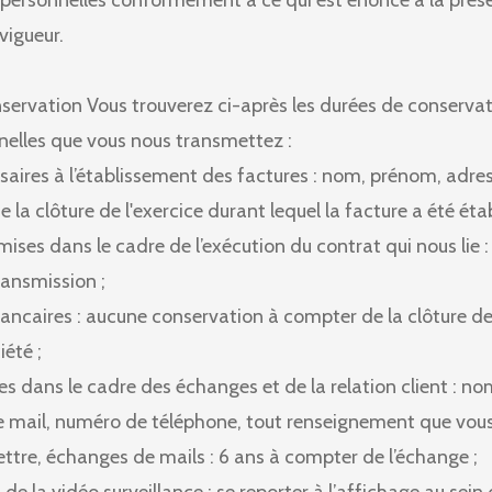
personnelles conformément à ce qui est énoncé à la prése
 vigueur.
nservation Vous trouverez ci-après les durées de conserva
elles que vous nous transmettez :
aires à l’établissement des factures : nom, prénom, adress
e la clôture de l'exercice durant lequel la facture a été étab
ises dans le cadre de l’exécution du contrat qui nous lie :
ransmission ;
ancaires : aucune conservation à compter de la clôture d
iété ;
es dans le cadre des échanges et de la relation client : n
e mail, numéro de téléphone, tout renseignement que vous 
ttre, échanges de mails : 6 ans à compter de l’échange ;