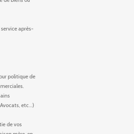
e de biens ou
 service après-
ur politique de
mmerciales.
tains
 Avocats, etc…)
tie de vos