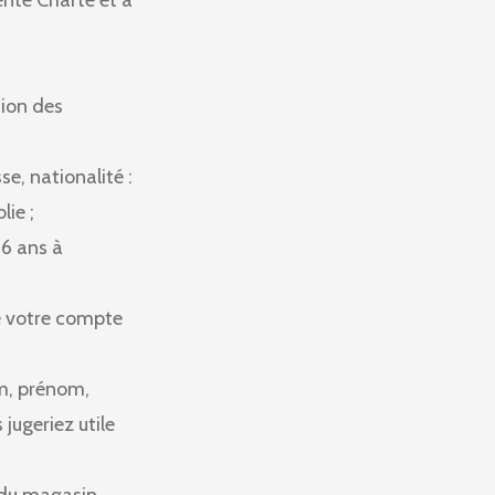
nte Charte et à
tion des
e, nationalité :
lie ;
 6 ans à
e votre compte
om, prénom,
jugeriez utile