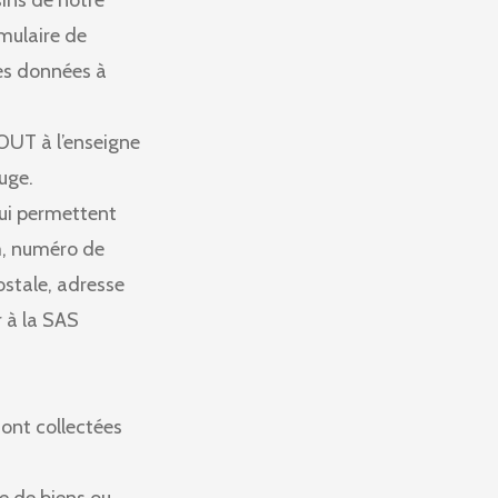
ins de notre
rmulaire de
des données à
OUT à l’enseigne
uge.
ui permettent
m, numéro de
ostale, adresse
 à la SAS
sont collectées