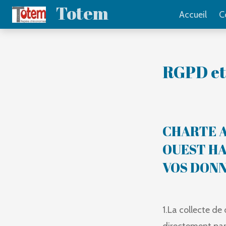
Totem
Passer
Accueil
C
au
contenu
principal
RGPD et
CHARTE A
OUEST HA
VOS DON
1.La collecte de