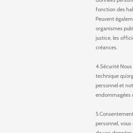
données personn
fonction des hab
Peuvent égaleme
organismes publi
justice, les off
créances.
4.Sécurité Nous 
technique qu’org
personnel et no
endommagées ou 
5.Consentement
personnel, vous 