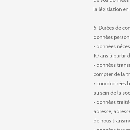
de vos données 
la législation en
6. Durées de co
données personn
• données nécess
10 ans à partir d
• données transm
compter de la t
• coordonnées b
au sein de la soc
• données traité
adresse, adress
de nous transme