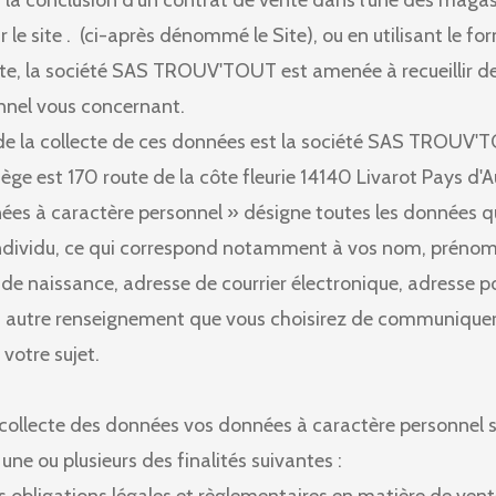
 la conclusion d’un contrat de vente dans l’une des magas
r le site . (ci-après dénommé le Site), ou en utilisant le fo
Site, la société SAS TROUV'TOUT est amenée à recueillir 
nnel vous concernant.
de la collecte de ces données est la société SAS TROUV'T
ège est 170 route de la côte fleurie 14140 Livarot Pays d'A
ées à caractère personnel » désigne toutes les données q
 individu, ce qui correspond notamment à vos nom, préno
de naissance, adresse de courrier électronique, adresse p
out autre renseignement que vous choisirez de communiquer
otre sujet.
a collecte des données vos données à caractère personnel 
une ou plusieurs des finalités suivantes :