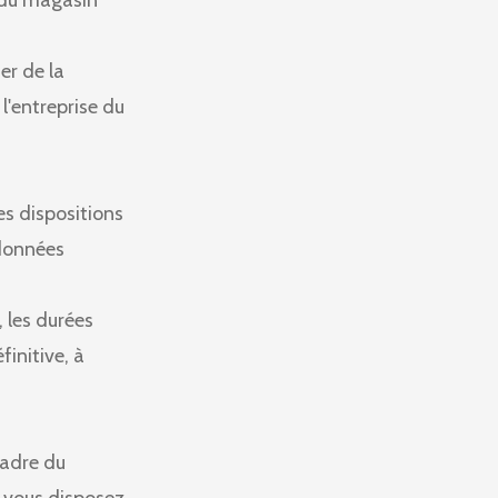
n du magasin
er de la
l'entreprise du
es dispositions
 données
 les durées
initive, à
cadre du