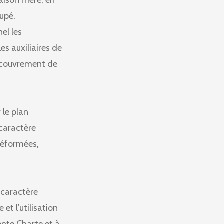
aison mère, en
upé.
el les
es auxiliaires de
 recouvrement de
 le plan
 caractère
déformées,
 caractère
t l’utilisation