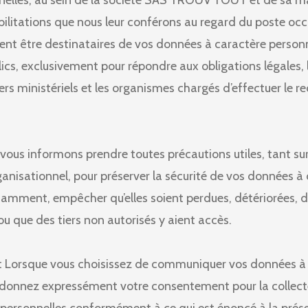
elles, au sein de la société SAS TROUV'TOUT et de sa m
ilitations que nous leur conférons au regard du poste occ
nt être destinataires de vos données à caractère personn
cs, exclusivement pour répondre aux obligations légales, l
iciers ministériels et les organismes chargés d’effectuer le
vous informons prendre toutes précautions utiles, tant sur
anisationnel, pour préserver la sécurité de vos données à
tamment, empêcher qu’elles soient perdues, détériorées, 
que des tiers non autorisés y aient accès.
 Lorsque vous choisissez de communiquer vos données à
donnez expressément votre consentement pour la collecte e