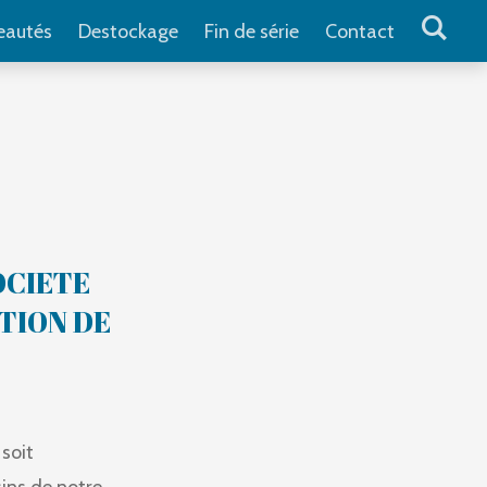
eautés
Destockage
Fin de série
Contact
OCIETE
STION DE
soit