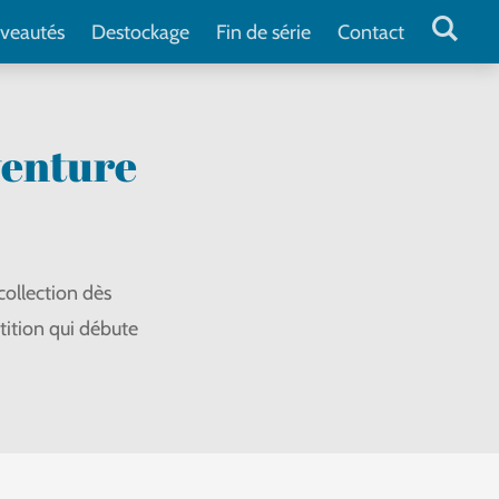
veautés
Destockage
Fin de série
Contact
venture
ollection dès
tition qui débute