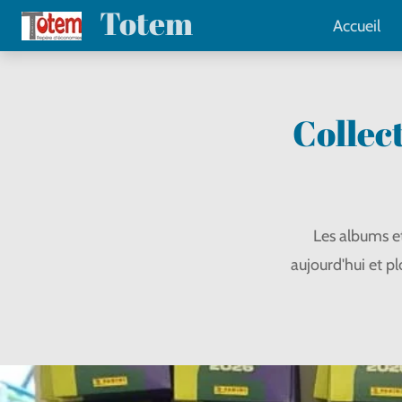
Totem
Passer
Accueil
au
contenu
principal
Collec
Les albums e
aujourd'hui et p