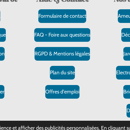
l
Formulaire de contact
Ameu
que
FAQ - Foire aux questions
Déc
on
RGPD & Mentions légales
Ja
s
Plan du site
Elect
er
Offres d'emploi
Br
D
-
tous droits réservés
ence et afficher des publicités personnalisées. En cliquant su
P